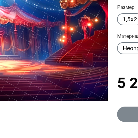
Размер
1,5x2
Материа
Неоп
5 