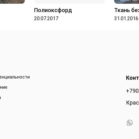
Полиоксфорд
Ткань бе
20.07.2017
31.01.2016
денциальности
Конт
ение
+790
а
Крас