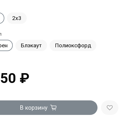
2x3
л
рен
Блэкаут
Полиоксфорд
250 ₽
В корзину