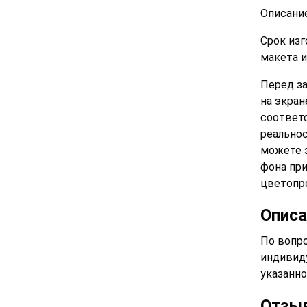
Описани
Срок изг
макета и
Перед за
на экран
соответ
реальнос
можете 
фона при
цветопр
Описа
По вопро
индивид
указанно
Отзы