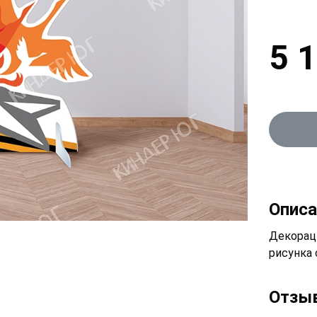
5 
Описа
Декорац
рисунка 
Отзы