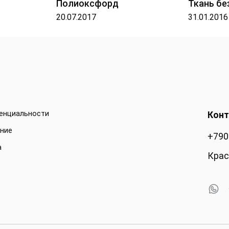
Полиоксфорд
Ткань бе
20.07.2017
31.01.2016
денциальности
Конт
ение
+790
а
Крас